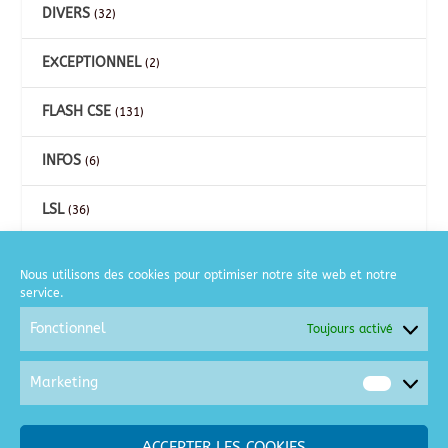
DIVERS
(32)
EXCEPTIONNEL
(2)
FLASH CSE
(131)
INFOS
(6)
LSL
(36)
CARTES
(26)
Nous utilisons des cookies pour optimiser notre site web et notre
service.
COURSE A PIED
(2)
Fonctionnel
Toujours activé
GOLF
(6)
Marketing
Market
MOTO
(2)
ACCEPTER LES COOKIES