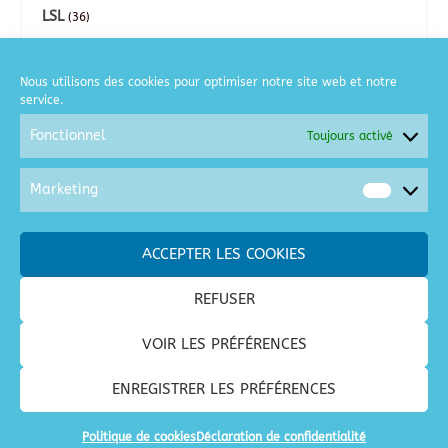
LSL
(36)
CARTES
(26)
Nous utilisons des cookies pour optimiser notre site web et notre
service.
COURSE A PIED
(2)
Fonctionnel
Toujours activé
GOLF
(6)
Marketing
Market
MOTO
(2)
ACCEPTER LES COOKIES
SORTIES / LOISIRS
(128)
REFUSER
SPECTACLES / CONCERTS
(28)
VOIR LES PRÉFÉRENCES
VACANCES
(68)
ENREGISTRER LES PRÉFÉRENCES
Politique de cookies
Déclaration de confidentialité