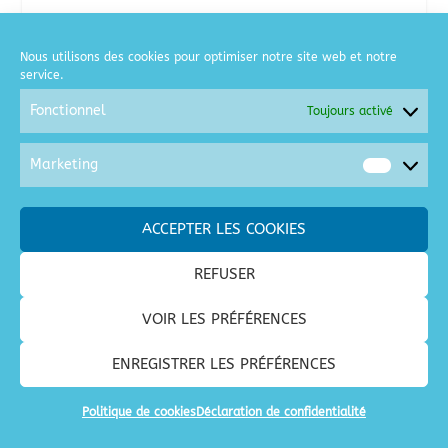
CARTES
(26)
Nous utilisons des cookies pour optimiser notre site web et notre
service.
COURSE A PIED
(2)
Fonctionnel
Toujours activé
GOLF
(6)
Marketing
Market
MOTO
(2)
ACCEPTER LES COOKIES
SORTIES / LOISIRS
(128)
REFUSER
SPECTACLES / CONCERTS
(28)
VOIR LES PRÉFÉRENCES
VACANCES
(68)
ENREGISTRER LES PRÉFÉRENCES
Politique de cookies
Déclaration de confidentialité
© CSE Lyonell Chimie France | 2026 |
CGU