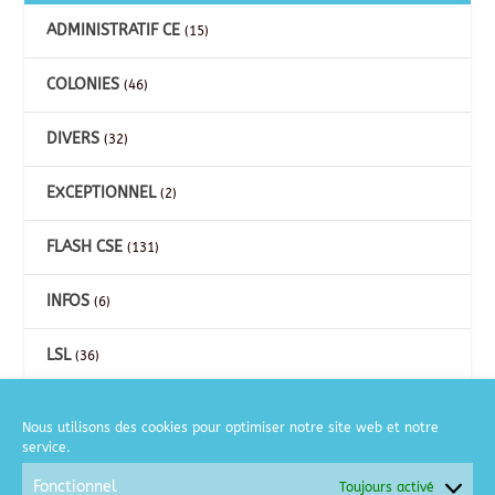
ADMINISTRATIF CE
(15)
COLONIES
(46)
DIVERS
(32)
EXCEPTIONNEL
(2)
FLASH CSE
(131)
INFOS
(6)
LSL
(36)
CARTES
(26)
Nous utilisons des cookies pour optimiser notre site web et notre
service.
COURSE A PIED
(2)
Fonctionnel
Toujours activé