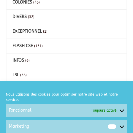
COLONIES
(46)
DIVERS
(32)
EXCEPTIONNEL
(2)
FLASH CSE
(131)
INFOS
(6)
LSL
(36)
CARTES
(26)
Nous utilisons des cookies pour optimiser notre site web et notre
service.
COURSE A PIED
(2)
Fonctionnel
Toujours activé
GOLF
(6)
Marketing
Market