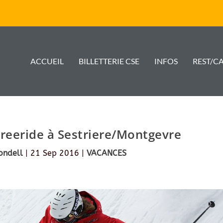
ACCUEIL
BILLETTERIE CSE
INFOS
REST/C
reeride à Sestriere/Montgevre
ondell
|
21 Sep 2016
|
VACANCES