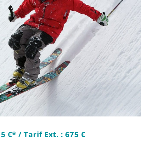
75 €
* / Tarif Ext. : 675 €