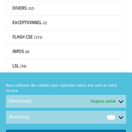
DIVERS
(32)
EXCEPTIONNEL
(2)
FLASH CSE
(131)
INFOS
(6)
LSL
(36)
CARTES
(26)
Nous utilisons des cookies pour optimiser notre site web et notre
service.
COURSE A PIED
(2)
Fonctionnel
Toujours activé
GOLF
(6)
Marketing
Market
MOTO
(2)