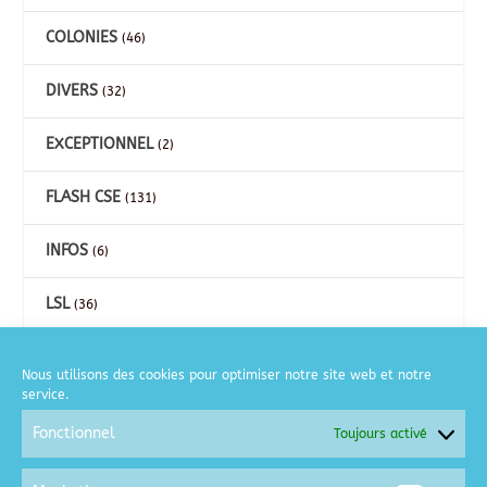
COLONIES
(46)
DIVERS
(32)
EXCEPTIONNEL
(2)
FLASH CSE
(131)
INFOS
(6)
LSL
(36)
CARTES
(26)
Nous utilisons des cookies pour optimiser notre site web et notre
service.
COURSE A PIED
(2)
Fonctionnel
Toujours activé
GOLF
(6)