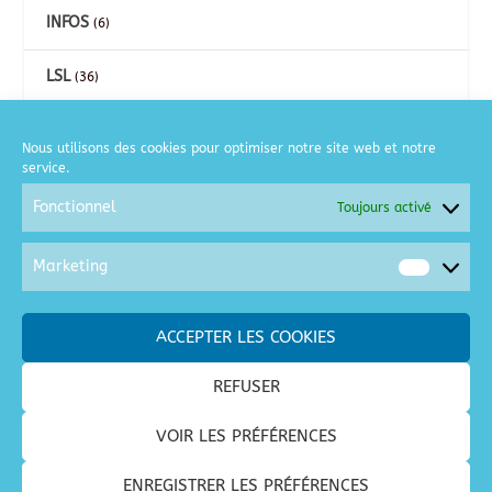
INFOS
(6)
LSL
(36)
CARTES
(26)
Nous utilisons des cookies pour optimiser notre site web et notre
service.
COURSE A PIED
(2)
Fonctionnel
Toujours activé
GOLF
(6)
Marketing
Market
MOTO
(2)
ACCEPTER LES COOKIES
SORTIES / LOISIRS
(128)
REFUSER
SPECTACLES / CONCERTS
(28)
VOIR LES PRÉFÉRENCES
VACANCES
(68)
ENREGISTRER LES PRÉFÉRENCES