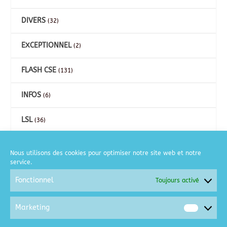
DIVERS
(32)
EXCEPTIONNEL
(2)
FLASH CSE
(131)
INFOS
(6)
LSL
(36)
CARTES
(26)
Nous utilisons des cookies pour optimiser notre site web et notre
service.
COURSE A PIED
(2)
Fonctionnel
Toujours activé
GOLF
(6)
Marketing
Market
MOTO
(2)