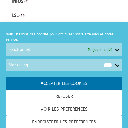
INFOS
(6)
LSL
(36)
CARTES
(26)
Nous utilisons des cookies pour optimiser notre site web et notre
service.
COURSE A PIED
(2)
Fonctionnel
Toujours activé
GOLF
(6)
Marketing
Market
MOTO
(2)
ACCEPTER LES COOKIES
SORTIES / LOISIRS
(128)
REFUSER
SPECTACLES / CONCERTS
(28)
VOIR LES PRÉFÉRENCES
VACANCES
(68)
ENREGISTRER LES PRÉFÉRENCES