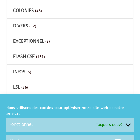
COLONIES
(46)
DIVERS
(32)
EXCEPTIONNEL
(2)
FLASH CSE
(131)
INFOS
(6)
LSL
(36)
CARTES
(26)
Nous utilisons des cookies pour optimiser notre site web et notre
service.
COURSE A PIED
(2)
Fonctionnel
Toujours activé
GOLF
(6)