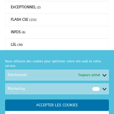
EXCEPTIONNEL
(2)
FLASH CSE
(131)
INFOS
(6)
LSL
(36)
CARTES
(26)
Nous utilisons des cookies pour optimiser notre site web et notre
service.
COURSE A PIED
(2)
Fonctionnel
Toujours activé
GOLF
(6)
Marketing
Market
MOTO
(2)
ACCEPTER LES COOKIES
SORTIES / LOISIRS
(128)