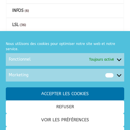
INFOS
(6)
LSL
(36)
CARTES
(26)
Nous utilisons des cookies pour optimiser notre site web et notre
service.
COURSE A PIED
(2)
Fonctionnel
Toujours activé
GOLF
(6)
Marketing
Market
MOTO
(2)
ACCEPTER LES COOKIES
SORTIES / LOISIRS
(128)
REFUSER
SPECTACLES / CONCERTS
(28)
VOIR LES PRÉFÉRENCES
VACANCES
(68)